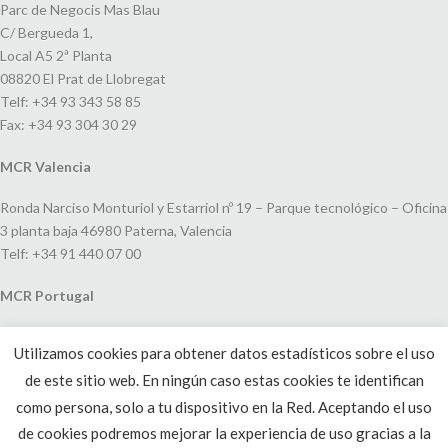
Parc de Negocis Mas Blau
C/ Bergueda 1,
Local A5 2ª Planta
08820 El Prat de Llobregat
Telf: +34 93 343 58 85
Fax: +34 93 304 30 29
MCR Valencia
Ronda Narciso Monturiol y Estarriol nº 19 – Parque tecnológico – Oficina
3 planta baja 46980 Paterna, Valencia
Telf: +34 91 440 07 00
MCR Portugal
Espaço Amoreiras – Centro Empresarial e Comercial LEAP, Rua Dom
Utilizamos cookies para obtener datos estadísticos sobre el uso
João V, 24
de este sitio web. En ningún caso estas cookies te identifican
1250-091 Lisboa, Portugal
Telf: +351 220 993 033
como persona, solo a tu dispositivo en la Red. Aceptando el uso
de cookies podremos mejorar la experiencia de uso gracias a la