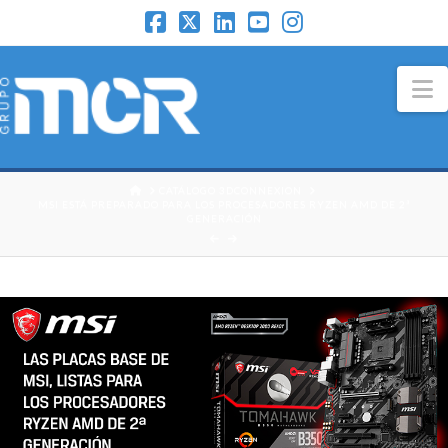
N
HOME
CATÁLOGO 3DCONNEXION
MSI ESTÁ PREPARADO PARA LOS PROCESADORES RYZEN AMD DE 2ª
GENERACIÓN