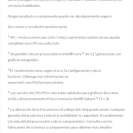
servicios habilitados.
Ningún producto o componente puede ser absolutamente seguro.
Sus costos y resultados pueden variar.
1
IPC = Instrucciones por ciclo / reloj y representa cuántas tareas puede
completar una CPU en cada ciclo.
2
Disponible solo en procesadores Intel® Core ™ de 11.ª generación con
gráficos integrados.
3
El rendimiento varía según el uso, la configuración y otros
factores. Obtenga más información en
www.Intel.com/PerformanceIndex.
4
Los carriles de CPU PCIe solo están validados para gráficos discretos
(x16) y almacenamiento PCIe o memoria Intel® Optane ™ (1 × 4).
5
La alteración de la frecuencia o el voltaje del reloj puede anular cualquier
garantía del producto y reducir la estabilidad, la seguridad, el rendimiento
y la vida útil del procesador y otros componentes. Consulte con los
fabricantes de sistemas y componentes para obtener más detalles.