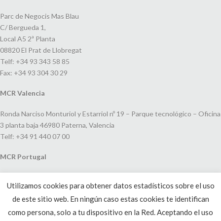
Parc de Negocis Mas Blau
C/ Bergueda 1,
Local A5 2ª Planta
08820 El Prat de Llobregat
Telf: +34 93 343 58 85
Fax: +34 93 304 30 29
MCR Valencia
Ronda Narciso Monturiol y Estarriol nº 19 – Parque tecnológico – Oficina
3 planta baja 46980 Paterna, Valencia
Telf: +34 91 440 07 00
MCR Portugal
Espaço Amoreiras – Centro Empresarial e Comercial LEAP, Rua Dom
Utilizamos cookies para obtener datos estadísticos sobre el uso
João V, 24
de este sitio web. En ningún caso estas cookies te identifican
1250-091 Lisboa, Portugal
Telf: +351 220 993 033
como persona, solo a tu dispositivo en la Red. Aceptando el uso