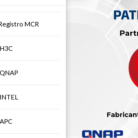
PAT
 Registro MCR
Part
 H3C
n QNAP
 INTEL
Fabrican
 APC