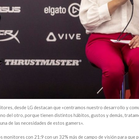
itores, desde LG destacan que «centramos nuestro desarrollo y comu
o del otro, porque tienen distintos hábitos, gustos y demás, tratam
 una de las necesidades de estos gamers».
os monitores con 21:9 con un 32% más de campo de visión para que pu