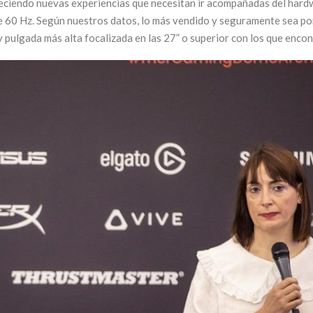
eciendo nuevas experiencias que necesitan ir acompañadas del hardwar
 60 Hz. Según nuestros datos, lo más vendido y seguramente sea por
 pulgada más alta focalizada en las 27” o superior con los que encon